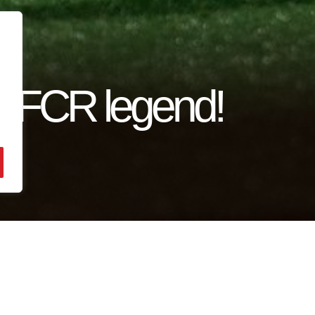
a FCR legend!
d his 300th first-team match. He is the 4th in the